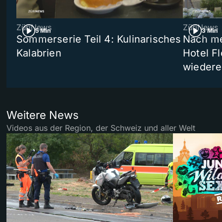
ZüriNews
ZüriNews
5 Min
3 Min
Sommerserie Teil 4: Kulinarisches
Nach me
Kalabrien
Hotel Fl
wiedere
Weitere News
Videos aus der Region, der Schweiz und aller Welt