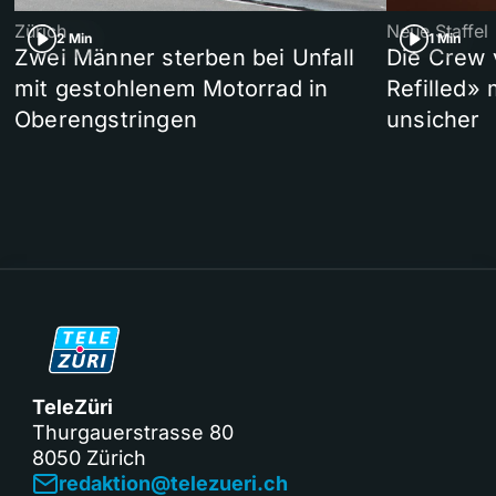
Zürich
Neue Staffel
2 Min
1 Min
Zwei Männer sterben bei Unfall
Die Crew 
mit gestohlenem Motorrad in
Refilled»
Oberengstringen
unsicher
TeleZüri
Thurgauerstrasse 80
8050 Zürich
redaktion@telezueri.ch