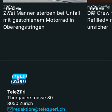
Zürich
Neue Staffel
2 Min
1 Min
Zwei Männer sterben bei Unfall
Die Crew 
mit gestohlenem Motorrad in
Refilled»
Oberengstringen
unsicher
TeleZüri
Thurgauerstrasse 80
8050 Zürich
redaktion@telezueri.ch