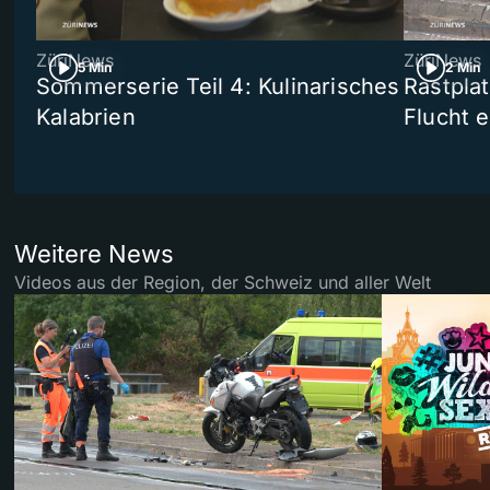
ZüriNews
ZüriNews
5 Min
2 Min
Sommerserie Teil 4: Kulinarisches
Rastpla
Kalabrien
Flucht e
Weitere News
Videos aus der Region, der Schweiz und aller Welt