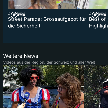
ZüriNews
ZüriNews
3 Min
2 Min
Street Parade: Grossaufgebot für
Best of 
die Sicherheit
Highligh
Weitere News
Videos aus der Region, der Schweiz und aller Welt