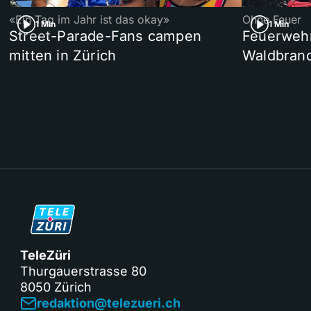
«Ein Tag im Jahr ist das okay»
Ohne Feuer
1 Min
1 Min
Street-Parade-Fans campen
Feuerwehr 
mitten in Zürich
Waldbrand
TeleZüri
Thurgauerstrasse 80
8050 Zürich
redaktion@telezueri.ch