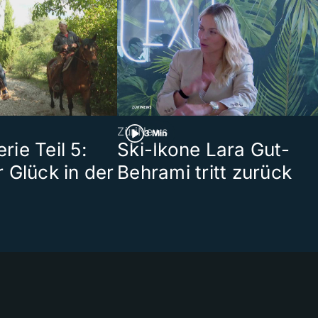
ZüriNews
3 Min
ie Teil 5:
Ski-Ikone Lara Gut-
 Glück in der
Behrami tritt zurück