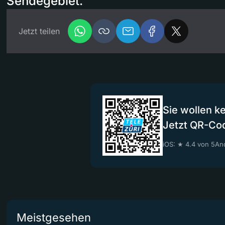
Sendegebiet.
Jetzt teilen
Sie wollen k
Jetzt QR-Co
iOS: ★ 4.4 von 5
And
Meistgesehen