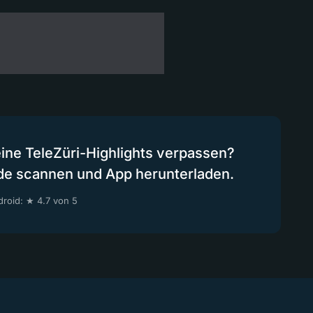
eine TeleZüri-Highlights verpassen?
de scannen und App herunterladen.
roid: ★ 4.7 von 5