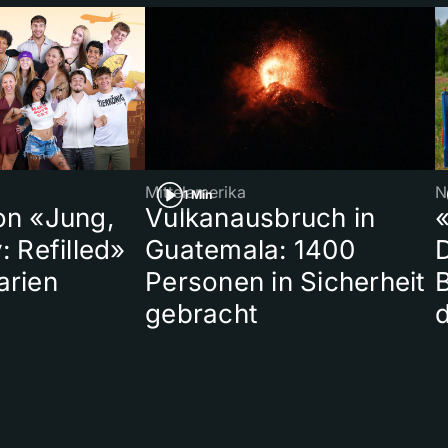
Mittelamerika
N
1 Min
on «Jung,
Vulkanausbruch in
«
: Refilled»
Guatemala: 1400
arien
Personen in Sicherheit
gebracht