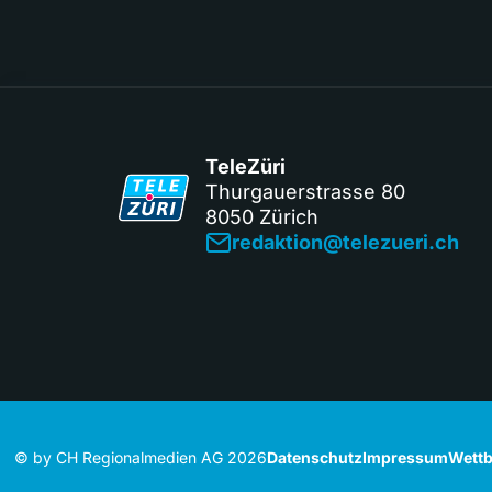
TeleZüri
Thurgauerstrasse 80
8050 Zürich
redaktion@telezueri.ch
© by CH Regionalmedien AG 2026
Datenschutz
Impressum
Wettb