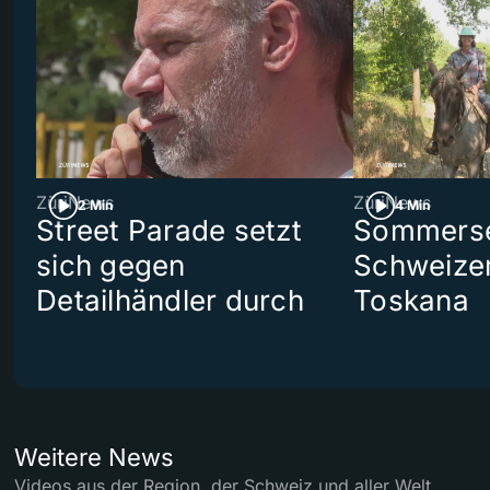
ZüriNews
ZüriNews
2 Min
4 Min
Street Parade setzt
Sommerser
sich gegen
Schweizer
Detailhändler durch
Toskana
Weitere News
Videos aus der Region, der Schweiz und aller Welt