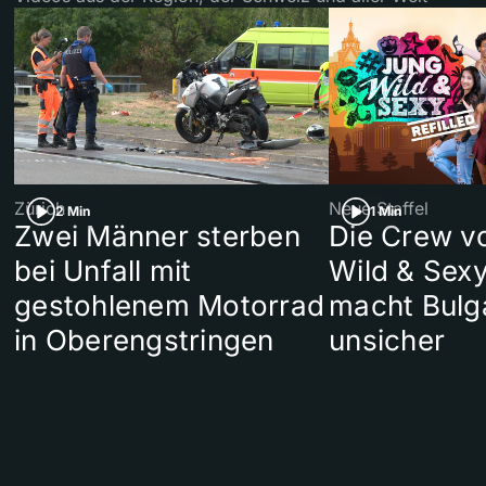
Zürich
Neue Staffel
2 Min
1 Min
Zwei Männer sterben
Die Crew v
bei Unfall mit
Wild & Sexy
gestohlenem Motorrad
macht Bulg
in Oberengstringen
unsicher