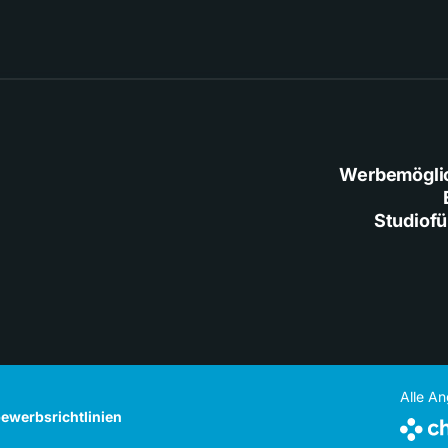
Werbemögli
Studiof
Alle A
ewerbsrichtlinien