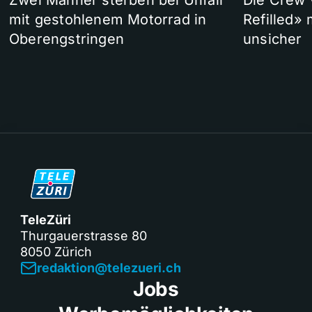
Zwei Männer sterben bei Unfall
Die Crew 
mit gestohlenem Motorrad in
Refilled»
Oberengstringen
unsicher
TeleZüri
Thurgauerstrasse 80
8050 Zürich
redaktion@telezueri.ch
Jobs