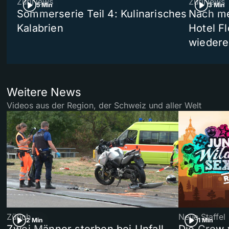
ZüriNews
ZüriNews
5 Min
3 Min
Sommerserie Teil 4: Kulinarisches
Nach me
Kalabrien
Hotel Fl
wiedere
Weitere News
Videos aus der Region, der Schweiz und aller Welt
Zürich
Neue Staffel
2 Min
1 Min