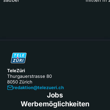
sauber
mitten in 
TeleZüri
Thurgauerstrasse 80
8050 Zürich
redaktion@telezueri.ch
Jobs
Werbemöglichkeiten