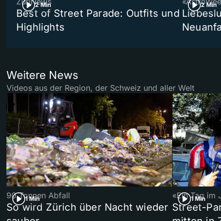
ZüriNews
«AstroWe
2 Min
2 Min
Best of Street Parade: Outfits und
Liebeslu
Highlights
Neuanf
Weitere News
Videos aus der Region, der Schweiz und aller Welt
90 Tonnen Abfall
«Ein Tag im 
1 Min
1 Min
So wird Zürich über Nacht wieder
Street-P