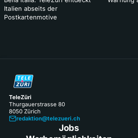
Bella Italia: TeleZüri entdeckt
Warnung 
Italien abseits der
Postkartenmotive
TeleZüri
Thurgauerstrasse 80
8050 Zürich
redaktion@telezueri.ch
Jobs