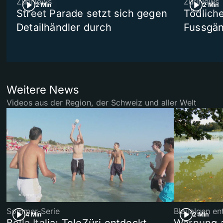
ZüriNews
ZüriNews
2 Min
2 Min
Street Parade setzt sich gegen
Tödlich
Detailhändler durch
Fussgän
Weitere News
Videos aus der Region, der Schweiz und aller Welt
Sommer-Serie
Blaualgen en
4 Min
2 Min