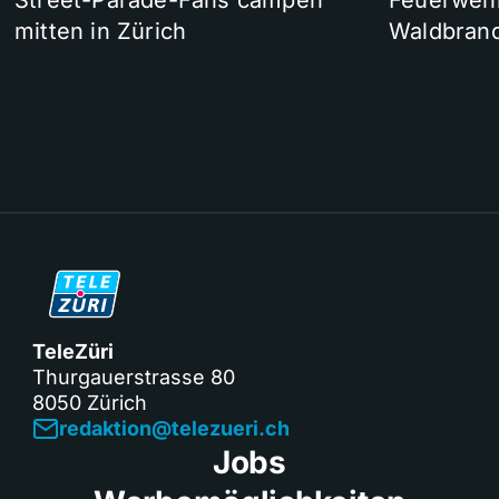
Street-Parade-Fans campen
Feuerwehr 
mitten in Zürich
Waldbrand
TeleZüri
Thurgauerstrasse 80
8050 Zürich
redaktion@telezueri.ch
Jobs