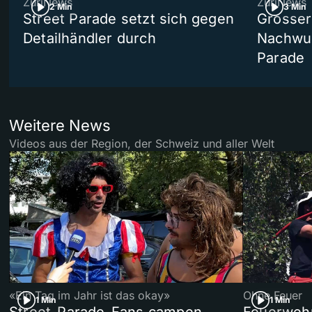
ZüriNews
ZüriNews
2 Min
3 Min
Street Parade setzt sich gegen
Grosser 
Detailhändler durch
Nachwuc
Parade
Weitere News
Videos aus der Region, der Schweiz und aller Welt
«Ein Tag im Jahr ist das okay»
Ohne Feuer
1 Min
1 Min