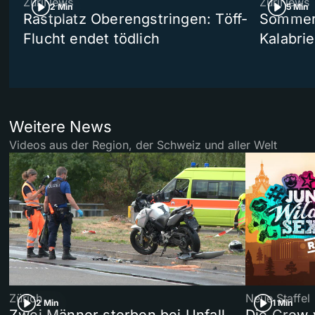
ZüriNews
ZüriNews
2 Min
5 Min
Rastplatz Oberengstringen: Töff-
Sommers
Flucht endet tödlich
Kalabri
Weitere News
Videos aus der Region, der Schweiz und aller Welt
Zürich
Neue Staffel
2 Min
1 Min