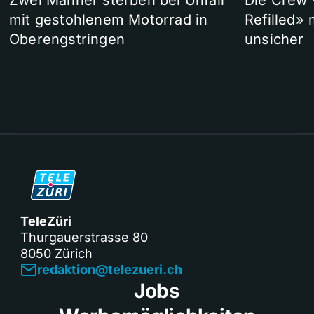
Zwei Männer sterben bei Unfall
Die Crew 
mit gestohlenem Motorrad in
Refilled»
Oberengstringen
unsicher
TeleZüri
Thurgauerstrasse 80
8050 Zürich
redaktion@telezueri.ch
Jobs