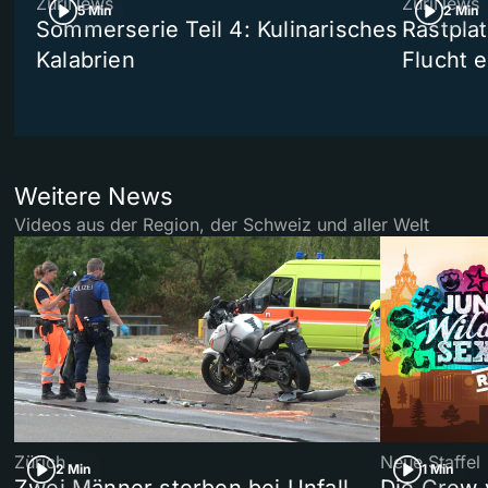
ZüriNews
ZüriNews
5 Min
2 Min
Sommerserie Teil 4: Kulinarisches
Rastpla
Kalabrien
Flucht e
Weitere News
Videos aus der Region, der Schweiz und aller Welt
Zürich
Neue Staffel
2 Min
1 Min