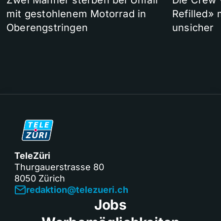
Zwei Männer sterben bei Unfall
Die Crew 
mit gestohlenem Motorrad in
Refilled»
Oberengstringen
unsicher
TeleZüri
Thurgauerstrasse 80
8050 Zürich
redaktion@telezueri.ch
Jobs