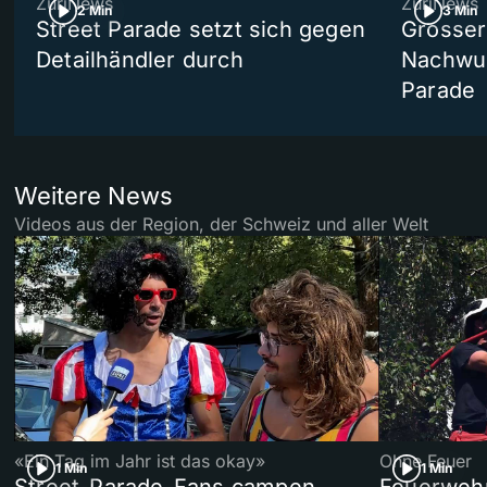
ZüriNews
ZüriNews
2 Min
3 Min
Street Parade setzt sich gegen
Grosser 
Detailhändler durch
Nachwuc
Parade
Weitere News
Videos aus der Region, der Schweiz und aller Welt
«Ein Tag im Jahr ist das okay»
Ohne Feuer
1 Min
1 Min