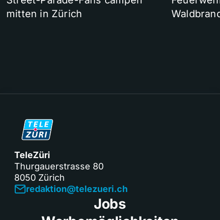
Street-Parade-Fans campen
Feuerwehr 
mitten in Zürich
Waldbrand
TeleZüri
Thurgauerstrasse 80
8050 Zürich
redaktion@telezueri.ch
Jobs