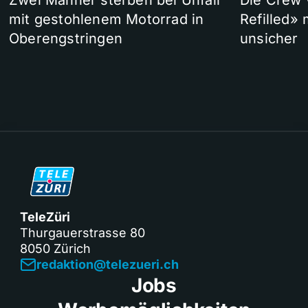
Zwei Männer sterben bei Unfall
Die Crew 
mit gestohlenem Motorrad in
Refilled»
Oberengstringen
unsicher
TeleZüri
Thurgauerstrasse 80
8050 Zürich
redaktion@telezueri.ch
Jobs