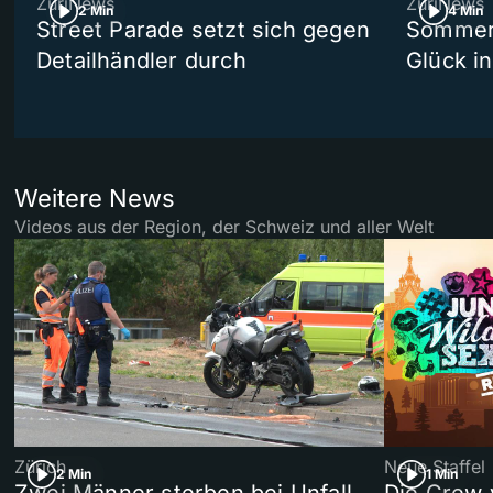
ZüriNews
ZüriNews
2 Min
4 Min
Street Parade setzt sich gegen
Sommers
Detailhändler durch
Glück i
Weitere News
Videos aus der Region, der Schweiz und aller Welt
Zürich
Neue Staffel
2 Min
1 Min