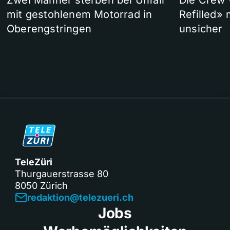
Zwei Männer sterben bei Unfall
Die Crew 
mit gestohlenem Motorrad in
Refilled»
Oberengstringen
unsicher
TeleZüri
Thurgauerstrasse 80
8050 Zürich
redaktion@telezueri.ch
Jobs