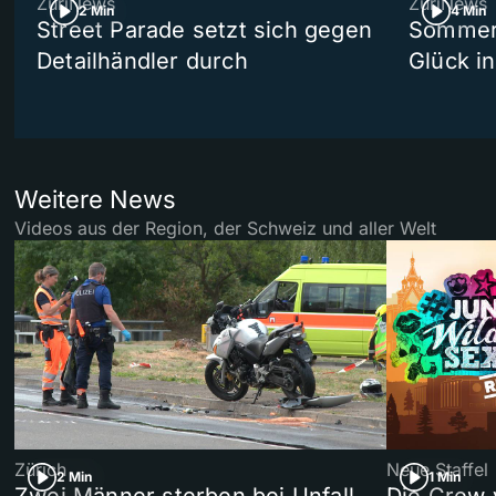
ZüriNews
ZüriNews
2 Min
4 Min
Street Parade setzt sich gegen
Sommers
Detailhändler durch
Glück i
Weitere News
Videos aus der Region, der Schweiz und aller Welt
Zürich
Neue Staffel
2 Min
1 Min