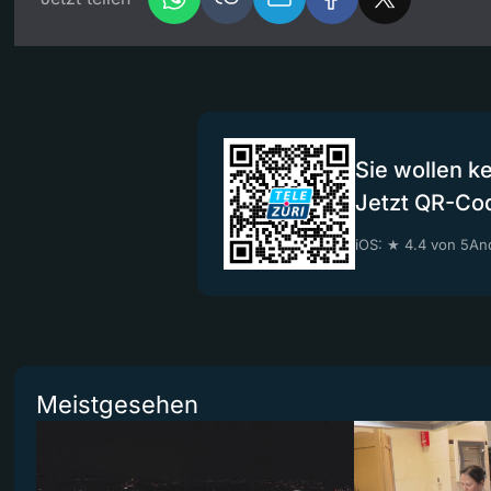
Sie wollen k
Jetzt QR-Co
iOS: ★ 4.4 von 5
And
Meistgesehen