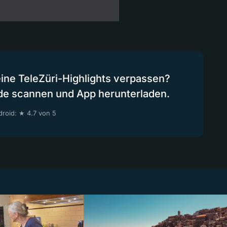
eine TeleZüri-Highlights verpassen?
de scannen und App herunterladen.
roid: ★ 4.7 von 5