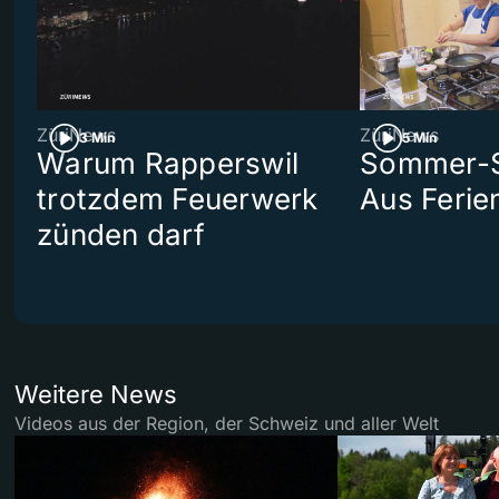
ZüriNews
ZüriNews
3 Min
5 Min
Warum Rapperswil
Sommer-Se
trotzdem Feuerwerk
Aus Ferie
zünden darf
Weitere News
Videos aus der Region, der Schweiz und aller Welt