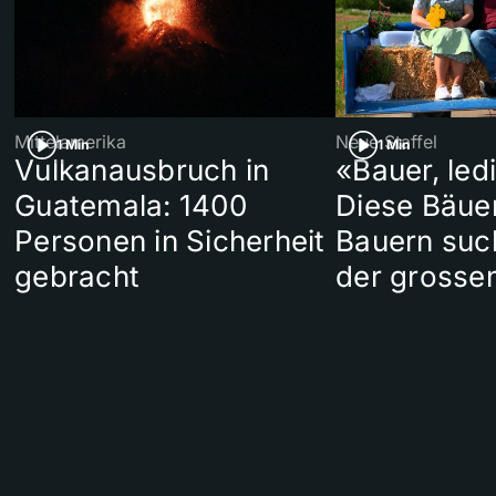
Mittelamerika
Neue Staffel
1 Min
1 Min
Vulkanausbruch in
«Bauer, led
Guatemala: 1400
Diese Bäue
Personen in Sicherheit
Bauern suc
gebracht
der grosse