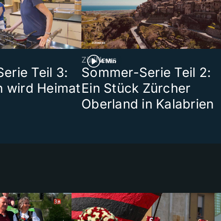
ZüriNews
4 Min
rie Teil 3:
Sommer-Serie Teil 2:
n wird Heimat
Ein Stück Zürcher
Oberland in Kalabrien