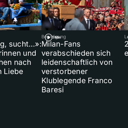
Beerdigung
L
1 Min
ig, sucht…»:
Milan-Fans
rinnen und
verabschieden sich
hen nach
leidenschaftlich von
n Liebe
verstorbener
Klublegende Franco
Baresi