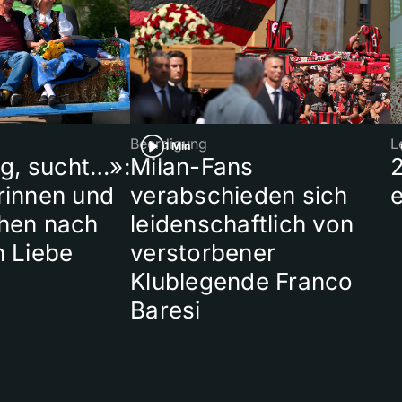
Beerdigung
L
1 Min
ig, sucht…»:
Milan-Fans
rinnen und
verabschieden sich
hen nach
leidenschaftlich von
n Liebe
verstorbener
Klublegende Franco
Baresi