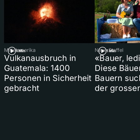
Mittelamerika
Neue Staffel
1 Min
1 Min
Vulkanausbruch in
«Bauer, led
Guatemala: 1400
Diese Bäue
Personen in Sicherheit
Bauern suc
gebracht
der grosse