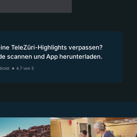
eine TeleZüri-Highlights verpassen?
de scannen und App herunterladen.
roid: ★ 4.7 von 5