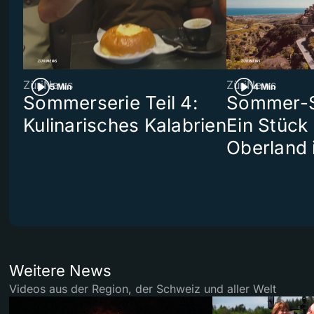
ZüriNews
ZüriNews
5 Min
4 Min
Sommerserie Teil 4:
Sommer-Se
Kulinarisches Kalabrien
Ein Stück
Oberland 
Weitere News
Videos aus der Region, der Schweiz und aller Welt