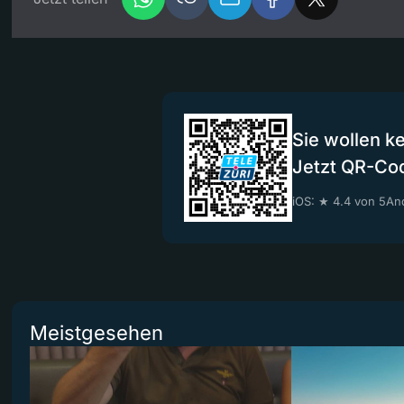
Sie wollen k
Jetzt QR-Co
iOS: ★ 4.4 von 5
And
Meistgesehen