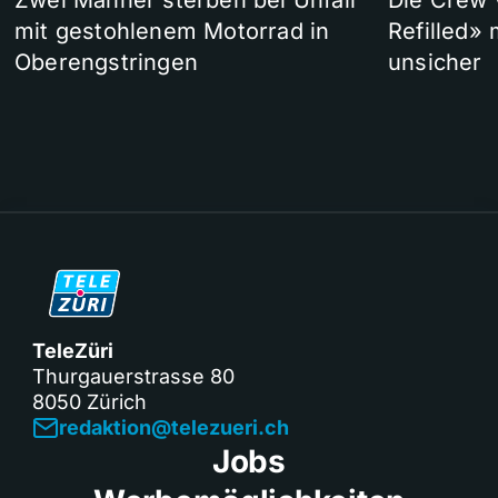
Zwei Männer sterben bei Unfall
Die Crew 
mit gestohlenem Motorrad in
Refilled»
Oberengstringen
unsicher
TeleZüri
Thurgauerstrasse 80
8050 Zürich
redaktion@telezueri.ch
Jobs