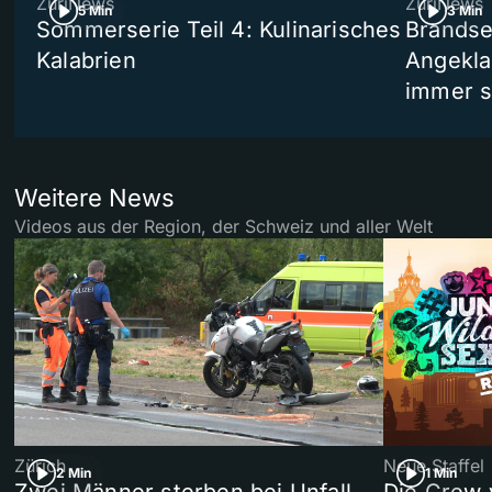
ZüriNews
ZüriNews
5 Min
3 Min
Sommerserie Teil 4: Kulinarisches
Brandse
Kalabrien
Angekla
immer s
Weitere News
Videos aus der Region, der Schweiz und aller Welt
Zürich
Neue Staffel
2 Min
1 Min