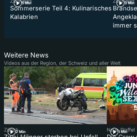
ZüriNews
ZüriNews
5 Min
3 Min
Sommerserie Teil 4: Kulinarisches
Brandse
Kalabrien
Angekla
immer s
Weitere News
Videos aus der Region, der Schweiz und aller Welt
Zürich
Neue Staffel
2 Min
1 Min