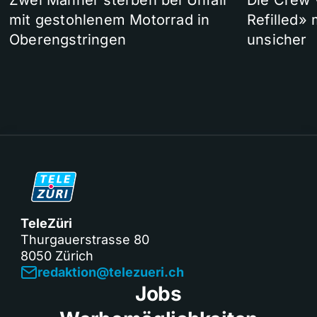
Zwei Männer sterben bei Unfall
Die Crew 
mit gestohlenem Motorrad in
Refilled»
Oberengstringen
unsicher
TeleZüri
Thurgauerstrasse 80
8050 Zürich
redaktion@telezueri.ch
Jobs