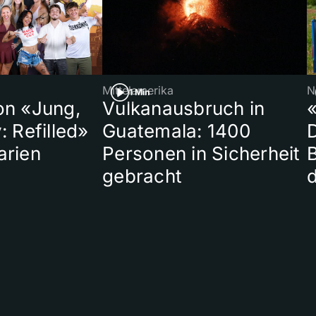
Mittelamerika
N
1 Min
on «Jung,
Vulkanausbruch in
«
: Refilled»
Guatemala: 1400
arien
Personen in Sicherheit
gebracht