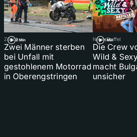
Zürich
Neue Staffel
2 Min
1 Min
Zwei Männer sterben
Die Crew v
bei Unfall mit
Wild & Sexy
gestohlenem Motorrad
macht Bulg
in Oberengstringen
unsicher