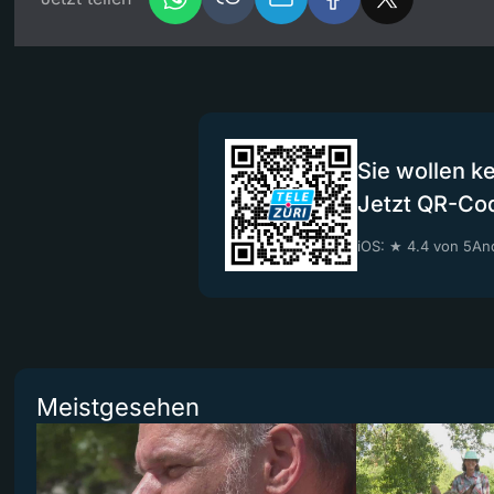
Sie wollen k
Jetzt QR-Co
iOS: ★ 4.4 von 5
And
Meistgesehen