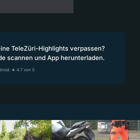
eine TeleZüri-Highlights verpassen?
de scannen und App herunterladen.
roid: ★ 4.7 von 5