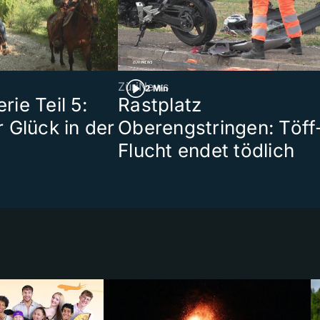
ZüriNews
2 Min
ie Teil 5:
Rastplatz
 Glück in der
Oberengstringen: Töff
Flucht endet tödlich