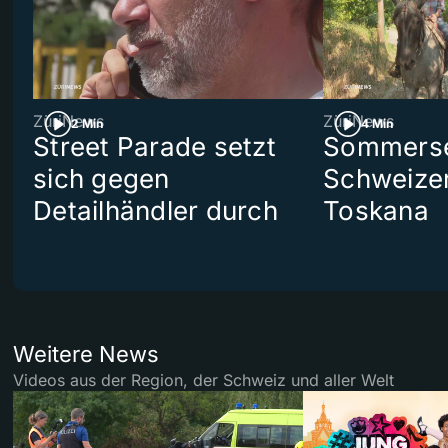
ZüriNews
ZüriNews
2 Min
4 Min
Street Parade setzt
Sommerser
sich gegen
Schweizer
Detailhändler durch
Toskana
Weitere News
Videos aus der Region, der Schweiz und aller Welt