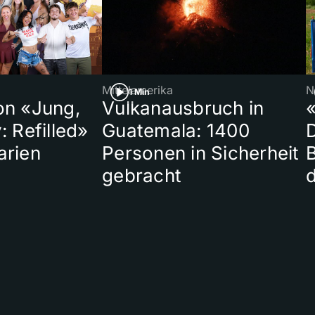
Mittelamerika
N
1 Min
on «Jung,
Vulkanausbruch in
«
: Refilled»
Guatemala: 1400
arien
Personen in Sicherheit
gebracht