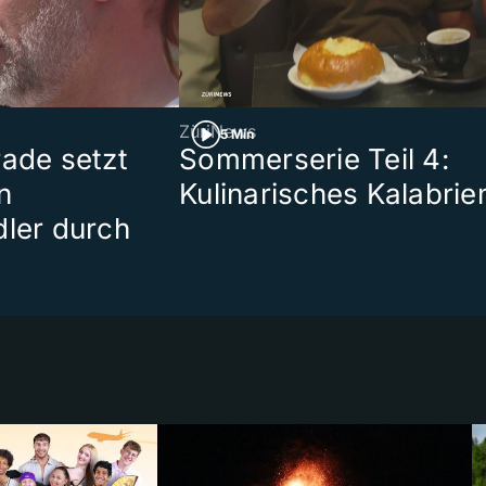
ZüriNews
5 Min
rade setzt
Sommerserie Teil 4:
n
Kulinarisches Kalabrie
dler durch