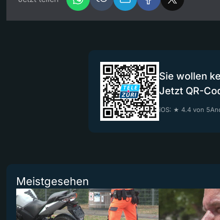
Sie wollen k
Jetzt QR-Co
iOS: ★ 4.4 von 5
And
Meistgesehen