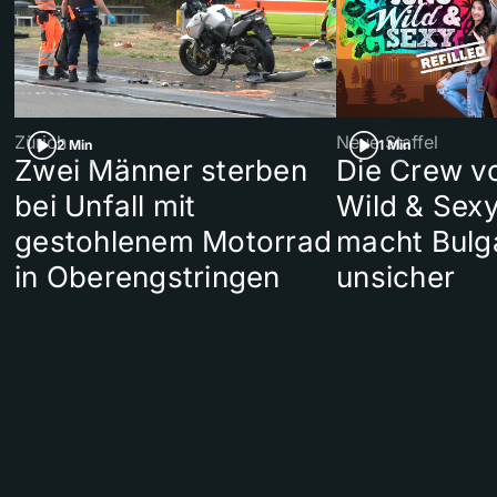
Zürich
Neue Staffel
2 Min
1 Min
Zwei Männer sterben
Die Crew v
bei Unfall mit
Wild & Sexy
gestohlenem Motorrad
macht Bulg
in Oberengstringen
unsicher