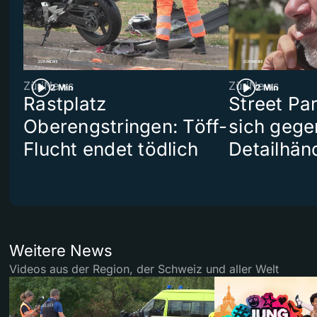
ZüriNews
ZüriNews
2 Min
2 Min
Rastplatz
Street Pa
Oberengstringen: Töff-
sich gege
Flucht endet tödlich
Detailhän
Weitere News
Videos aus der Region, der Schweiz und aller Welt