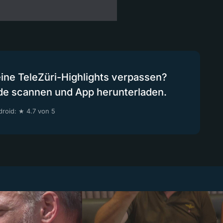
eine TeleZüri-Highlights verpassen?
de scannen und App herunterladen.
roid: ★ 4.7 von 5