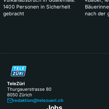
Vulkanausbruch in Guatemala:
«Bauer, l
1400 Personen in Sicherheit
Bäuerinne
gebracht
nach der 
TeleZüri
Thurgauerstrasse 80
8050 Zürich
redaktion@telezueri.ch
Jobs