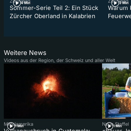
ZüriNews
ZüriNews
4 Min
3 Min
Sommer-Serie Teil 2: Ein Stück
Warum R
Zürcher Oberland in Kalabrien
Feuerwe
Weitere News
Videos aus der Region, der Schweiz und aller Welt
Mittelamerika
Neue Staffel
1 Min
1 Min