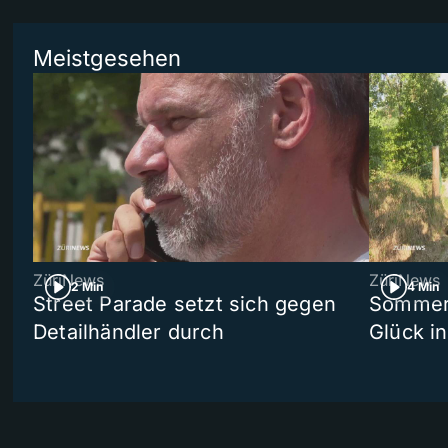
Meistgesehen
ZüriNews
ZüriNews
2 Min
4 Min
Street Parade setzt sich gegen
Sommers
Detailhändler durch
Glück i