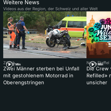
Weitere News
Videos aus der Region, der Schweiz und aller Welt
Zürich
Neue Staffel
2 Min
1 Min
Zwei Männer sterben bei Unfall
Die Crew 
mit gestohlenem Motorrad in
Refilled»
Oberengstringen
unsicher