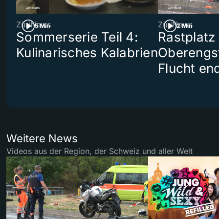
ZüriNews
ZüriNews
5 Min
2 Min
Sommerserie Teil 4:
Rastplatz
Kulinarisches Kalabrien
Oberengst
Flucht end
Weitere News
Videos aus der Region, der Schweiz und aller Welt