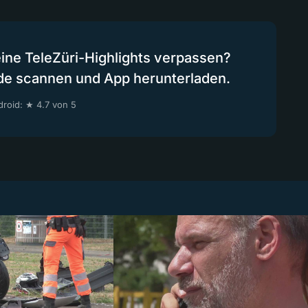
eine TeleZüri-Highlights verpassen?
de scannen und App herunterladen.
roid: ★ 4.7 von 5