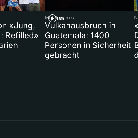
Mittelamerika
N
1 Min
on «Jung,
Vulkanausbruch in
«
: Refilled»
Guatemala: 1400
arien
Personen in Sicherheit
gebracht