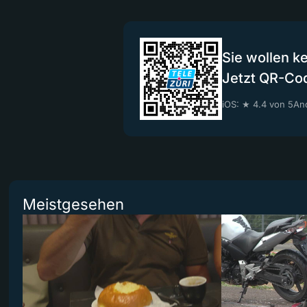
Sie wollen k
Jetzt QR-Co
iOS: ★ 4.4 von 5
And
Meistgesehen