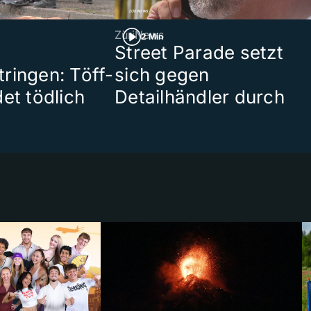
ZüriNews
2 Min
Street Parade setzt
ringen: Töff-
sich gegen
et tödlich
Detailhändler durch