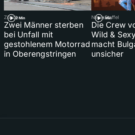
Zürich
Neue Staffel
2 Min
1 Min
Zwei Männer sterben
Die Crew v
bei Unfall mit
Wild & Sexy
gestohlenem Motorrad
macht Bulg
in Oberengstringen
unsicher