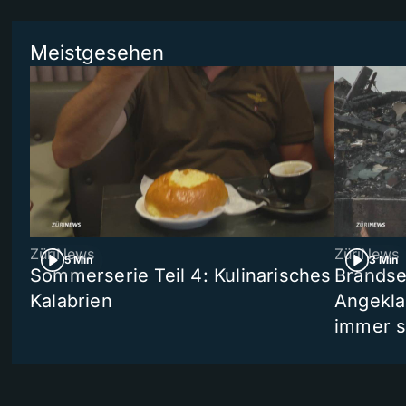
Meistgesehen
ZüriNews
ZüriNews
5 Min
3 Min
Sommerserie Teil 4: Kulinarisches
Brandse
Kalabrien
Angekla
immer s