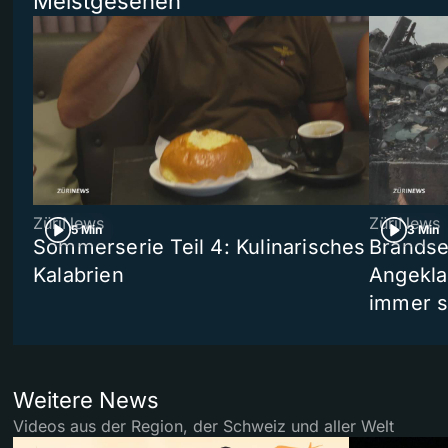
Meistgesehen
ZüriNews
ZüriNews
5 Min
3 Min
Sommerserie Teil 4: Kulinarisches
Brandse
Kalabrien
Angekla
immer s
Weitere News
Videos aus der Region, der Schweiz und aller Welt