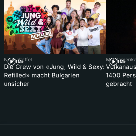
Neue Staffel
Mittelamerik
1 Min
1 Min
Die Crew von «Jung, Wild & Sexy:
Vulkanaus
Refilled» macht Bulgarien
1400 Pers
unsicher
gebracht