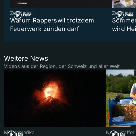
ZüriNews
ZüriNews
3 Min
5 Min
Warum Rapperswil trotzdem
Sommer-
Feuerwerk zünden darf
wird He
Weitere News
Videos aus der Region, der Schweiz und aller Welt
Mittelamerika
Neue Staffel
1 Min
1 Min