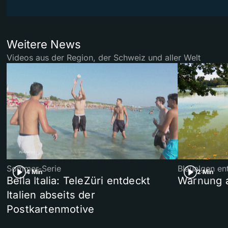
Weitere News
Videos aus der Region, der Schweiz und aller Welt
Sommer-Serie
Blaualgen en
4 Min
2 Min
Bella Italia: TeleZüri entdeckt
Warnung 
Italien abseits der
Postkartenmotive