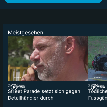
Meistgesehen
ZüriNews
ZüriNews
2 Min
2 Min
Street Parade setzt sich gegen
Tödlich
Detailhändler durch
Fussgän