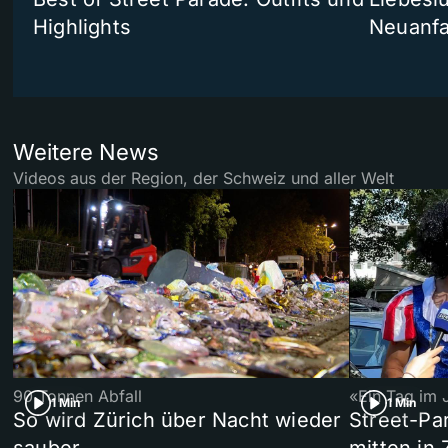
Highlights
Neuanf
Weitere News
Videos aus der Region, der Schweiz und aller Welt
90 Tonnen Abfall
«Ein Tag im 
1 Min
1 Min
So wird Zürich über Nacht wieder
Street-P