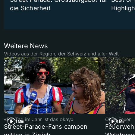
die Sicherheit
Highligh
Weitere News
Videos aus der Region, der Schweiz und aller Welt
«Ein Tag im Jahr ist das okay»
Ohne Feuer
1 Min
1 Min
Street-Parade-Fans campen
Feuerwehr 