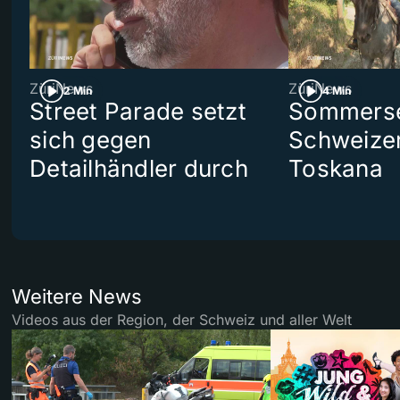
ZüriNews
ZüriNews
2 Min
4 Min
Street Parade setzt
Sommerser
sich gegen
Schweizer
Detailhändler durch
Toskana
Weitere News
Videos aus der Region, der Schweiz und aller Welt