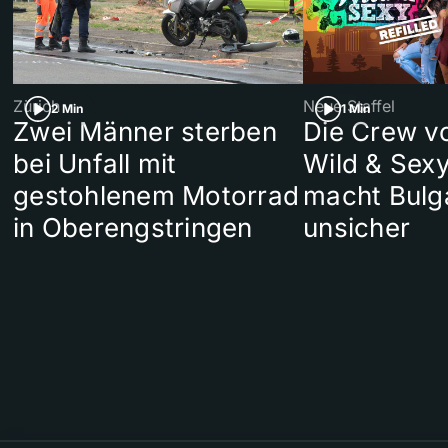
Zürich
Neue Staffel
2 Min
1 Min
Zwei Männer sterben
Die Crew v
bei Unfall mit
Wild & Sexy
gestohlenem Motorrad
macht Bulg
in Oberengstringen
unsicher