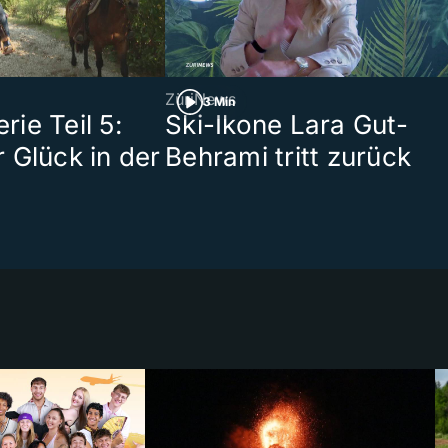
ZüriNews
3 Min
ie Teil 5:
Ski-Ikone Lara Gut-
 Glück in der
Behrami tritt zurück