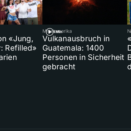
Mittelamerika
N
1 Min
on «Jung,
Vulkanausbruch in
«
: Refilled»
Guatemala: 1400
arien
Personen in Sicherheit
gebracht