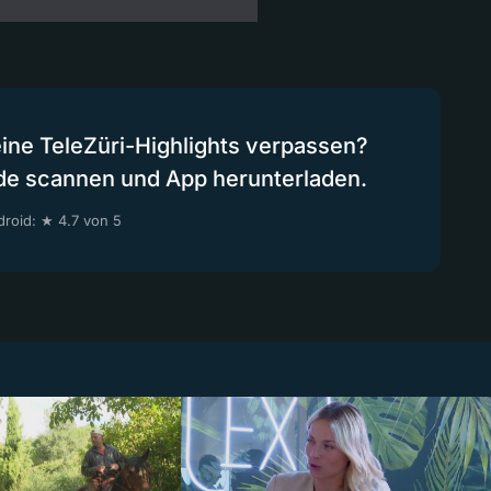
eine TeleZüri-Highlights verpassen?
de scannen und App herunterladen.
roid: ★ 4.7 von 5