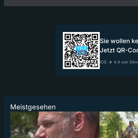
Sie wollen k
Jetzt QR-Co
iOS: ★ 4.4 von 5
And
Meistgesehen