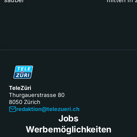
sauber
mitten in 
TeleZüri
Thurgauerstrasse 80
8050 Zürich
redaktion@telezueri.ch
Jobs
Werbemöglichkeiten