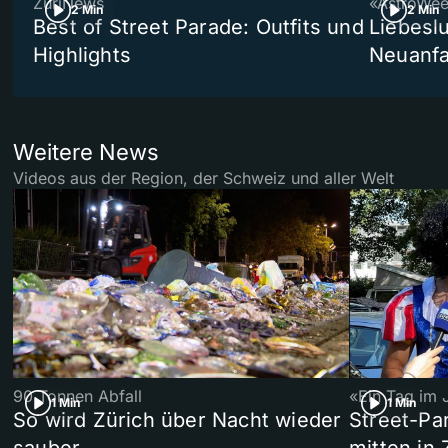
ZüriNews
«AstroWe
2 Min
2 Min
Best of Street Parade: Outfits und
Liebeslu
Highlights
Neuanf
Weitere News
Videos aus der Region, der Schweiz und aller Welt
90 Tonnen Abfall
«Ein Tag im 
1 Min
1 Min
So wird Zürich über Nacht wieder
Street-P