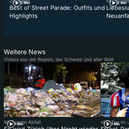
ZüriNews
«AstroWe
2 Min
2 Min
Best of Street Parade: Outfits und
Liebeslu
Highlights
Neuanf
Weitere News
Videos aus der Region, der Schweiz und aller Welt
90 Tonnen Abfall
«Ein Tag im 
1 Min
1 Min