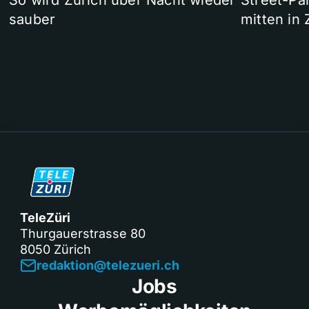
So wird Zürich über Nacht wieder
Street-P
sauber
mitten in 
TeleZüri
Thurgauerstrasse 80
8050 Zürich
redaktion@telezueri.ch
Jobs