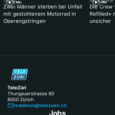
Zürich
Neue Staffel
2 Min
1 Min
Zwei Männer sterben bei Unfall
Die Crew 
mit gestohlenem Motorrad in
Refilled»
Oberengstringen
unsicher
TeleZüri
Thurgauerstrasse 80
8050 Zürich
redaktion@telezueri.ch
Jobs