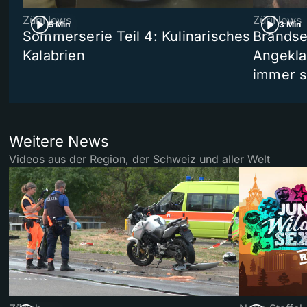
ZüriNews
ZüriNews
5 Min
3 Min
Sommerserie Teil 4: Kulinarisches
Brandse
Kalabrien
Angekla
immer s
Weitere News
Videos aus der Region, der Schweiz und aller Welt