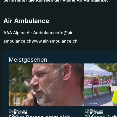
Serie hinter die Kulissen der Alpine Air Ambulance.
Air Ambulance
AAA Alpine Air
Ambulanceinfo@air-
ambulance.chwww.air-ambulance.ch
Meistgesehen
ZüriNews
ZüriNews
2 Min
3 Min