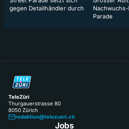
Street Parade setzt sich
Grosser Auft
gegen Detailhändler durch
Nachwuchs-D
Parade
TeleZüri
Thurgauerstrasse 80
8050 Zürich
redaktion@telezueri.ch
Jobs