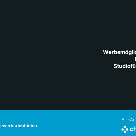
Werbemögli
Studiof
Alle A
ewerbsrichtlinien