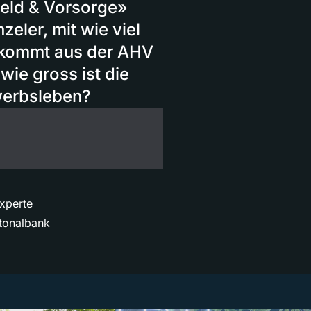
eld & Vorsorge»
zeler, mit wie viel
 kommt aus der AHV
ie gross ist die
erbsleben?
experte
ntonalbank