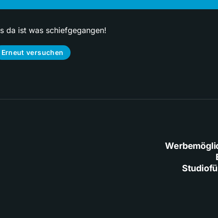
ps da ist was schiefgegangen!
Erneut versuchen
Werbemögli
Studiof