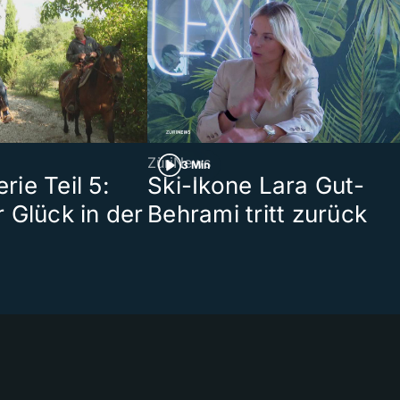
ZüriNews
3 Min
ie Teil 5:
Ski-Ikone Lara Gut-
 Glück in der
Behrami tritt zurück