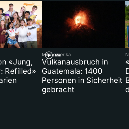
Mittelamerika
N
1 Min
on «Jung,
Vulkanausbruch in
«
: Refilled»
Guatemala: 1400
arien
Personen in Sicherheit
gebracht