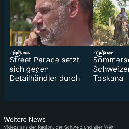
ZüriNews
ZüriNews
2 Min
4 Min
Street Parade setzt
Sommerser
sich gegen
Schweizer
Detailhändler durch
Toskana
Weitere News
Videos aus der Region, der Schweiz und aller Welt