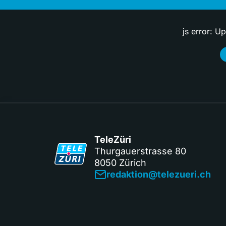
js error: U
TeleZüri
Thurgauerstrasse 80
8050 Zürich
redaktion@telezueri.ch