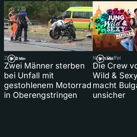
Zürich
Neue Staffel
2 Min
1 Min
Zwei Männer sterben
Die Crew v
bei Unfall mit
Wild & Sexy
gestohlenem Motorrad
macht Bulg
in Oberengstringen
unsicher