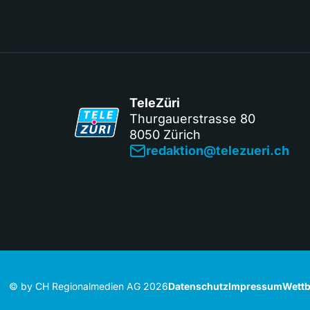
TeleZüri
Thurgauerstrasse 80
8050 Zürich
redaktion@telezueri.ch
© by CH Regionalmedien AG 2026
Datenschutz
Impressum
Wettb