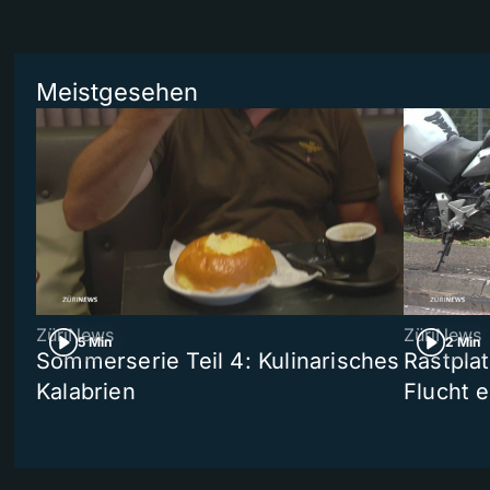
Meistgesehen
ZüriNews
ZüriNews
5 Min
2 Min
Sommerserie Teil 4: Kulinarisches
Rastpla
Kalabrien
Flucht e