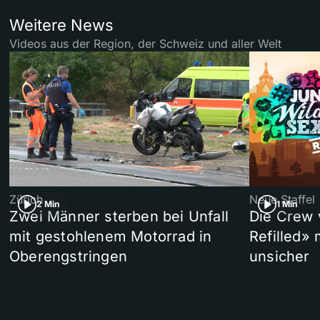
Weitere News
Videos aus der Region, der Schweiz und aller Welt
Zürich
Neue Staffel
2 Min
1 Min
Zwei Männer sterben bei Unfall
Die Crew 
mit gestohlenem Motorrad in
Refilled»
Oberengstringen
unsicher