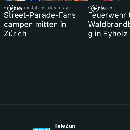
«Ein Tag im Jahr ist das okay»
Ohne Feuer
1 Min
1 Min
Street-Parade-Fans
Feuerwehr t
campen mitten in
Waldbrand
Zürich
g in Eyholz
TeleZüri