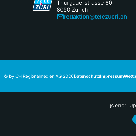
Thurgauerstrasse 80
8050 Zürich
redaktion@telezueri.ch
© by CH Regionalmedien AG 2026
Datenschutz
Impressum
Wettb
js error: U