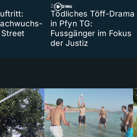
ZüriNews
2 Min
ftritt:
Tödliches Töff-Drama
Nachwuchs-
in Pfyn TG:
 Street
Fussgänger im Fokus
der Justiz