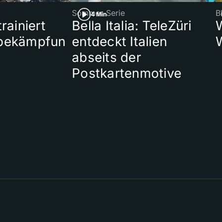
Sommer-Serie
B
4 Min
rainiert
Bella Italia: TeleZüri
bekämpfun
entdeckt Italien
abseits der
Postkartenmotive