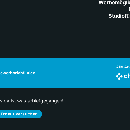
Werbemögli
Studiof
Alle A
ewerbsrichtlinien
ps da ist was schiefgegangen!
Erneut versuchen