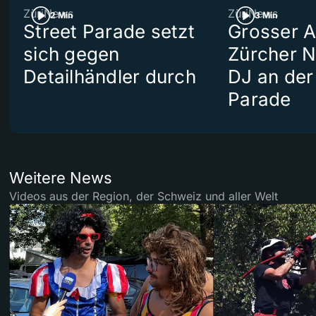
ZüriNews
ZüriNews
2 Min
3 Min
Street Parade setzt
Grosser Au
sich gegen
Zürcher 
Detailhändler durch
DJ an der
Parade
Weitere News
Videos aus der Region, der Schweiz und aller Welt