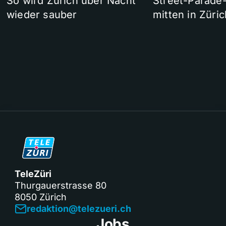
So wird Zürich über Nacht
Street-Parade
wieder sauber
mitten in Züric
TeleZüri
Thurgauerstrasse 80
8050 Zürich
redaktion@telezueri.ch
Jobs