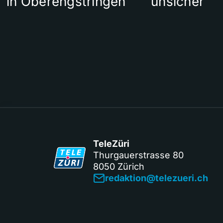
in Oberengstringen
unsicher
TeleZüri
Thurgauerstrasse 80
8050 Zürich
redaktion@telezueri.ch