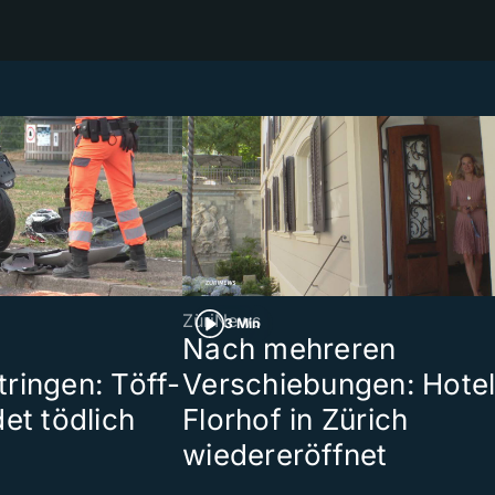
ZüriNews
3 Min
Nach mehreren
ringen: Töff-
Verschiebungen: Hote
et tödlich
Florhof in Zürich
wiedereröffnet