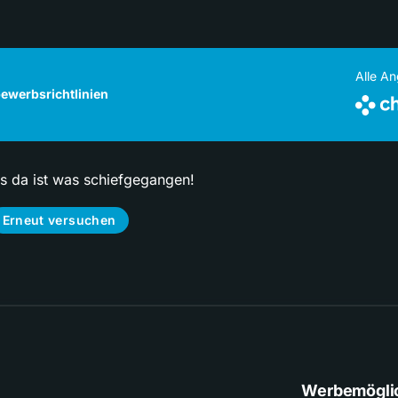
Alle A
ewerbsrichtlinien
ps da ist was schiefgegangen!
Erneut versuchen
Werbemögli