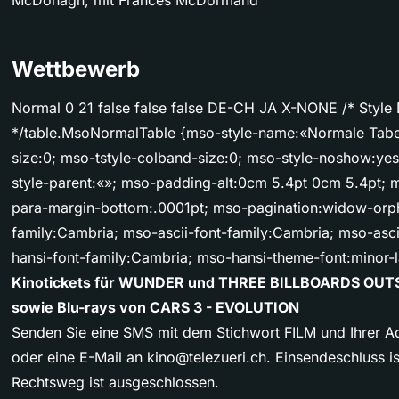
Wettbewerb
Normal 0 21 false false false DE-CH JA X-NONE /* Style D
*/table.MsoNormalTable {mso-style-name:«Normale Tabe
size:0; mso-tstyle-colband-size:0; mso-style-noshow:yes
style-parent:«»; mso-padding-alt:0cm 5.4pt 0cm 5.4pt;
para-margin-bottom:.0001pt; mso-pagination:widow-orpha
family:Cambria; mso-ascii-font-family:Cambria; mso-asci
hansi-font-family:Cambria; mso-hansi-theme-font:minor-la
Kinotickets für WUNDER und THREE BILLBOARDS OUT
sowie Blu-rays von CARS 3 - EVOLUTION
Senden Sie eine SMS mit dem Stichwort FILM und Ihrer A
oder eine E-Mail an
kino@telezueri.ch
. Einsendeschluss 
Rechtsweg ist ausgeschlossen.