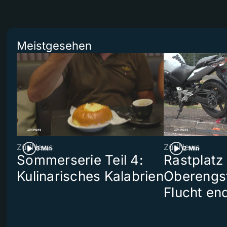
Meistgesehen
ZüriNews
ZüriNews
5 Min
2 Min
Sommerserie Teil 4:
Rastplatz
Kulinarisches Kalabrien
Oberengst
Flucht end