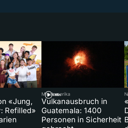
Mittelamerika
N
1 Min
on «Jung,
Vulkanausbruch in
«
: Refilled»
Guatemala: 1400
arien
Personen in Sicherheit