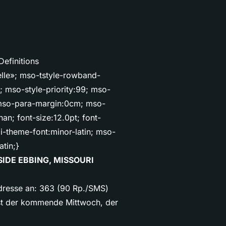
efinitions
lle»; mso-tstyle-rowband-
; mso-style-priority:99; mso-
 mso-para-margin:0cm; mso-
n; font-size:12.0pt; font-
i-theme-font:minor-latin; mso-
tin;}
SIDE EBBING, MISSOURI
dresse an: 363 (90 Rp./SMS)
ist der kommende Mittwoch, der