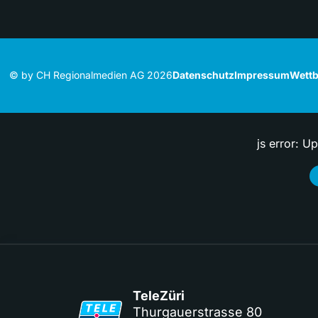
© by CH Regionalmedien AG 2026
Datenschutz
Impressum
Wettb
js error: U
TeleZüri
Thurgauerstrasse 80