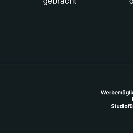
gebracht
Werbemögli
Studiof