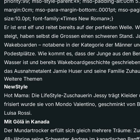
priority:99; mso-style-parent:«»; mso-padding-alt:0cm 
margin:0cm; mso-para-margin-bottom:.0001pt; mso-pagi
size:10.0pt; font-family:«Times New Roman»;}
Er ist erst elf und reitet bereits auf der perfekten Welle.
steigt, haben selbst die Grossen einen schweren Stand. J
Wakeboarden – notabene in der Kategorie der Männer und
Podestplätze. Wie kommt es, dass der Junge aus den Ber
Wasser ist und bereits Wakeboardgeschichte geschrieben 
das Ausnahmetalent Jamie Huser und seine Familie Zuhaus
Weitere Themen
NewStyle
Hot Mama: Die LifeStyle-Zuschauerin Jessy trägt Kleid
frisiert wurde sie von Mondo Valentino, geschminkt von 
Luisa Rossi.
Mit Gölä in Kanada
Der Mundartrocker erfüllt sich gleich mehrere Träume: Zu
48-Jährige seine Schwester Andrea im kanadischen Banff