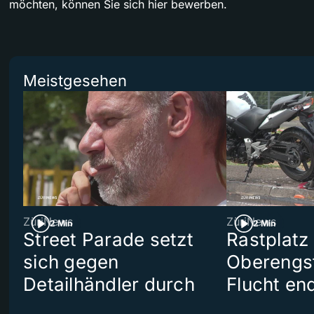
möchten, können Sie sich hier bewerben.
Meistgesehen
ZüriNews
ZüriNews
2 Min
2 Min
Street Parade setzt
Rastplatz
sich gegen
Oberengst
Detailhändler durch
Flucht end