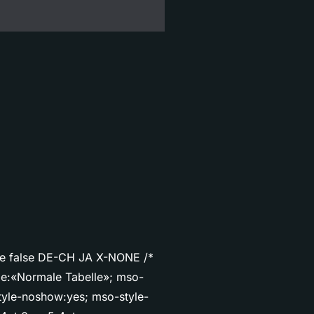
alse false DE-CH JA X-NONE /*
me:«Normale Tabelle»; mso-
tyle-noshow:yes; mso-style-