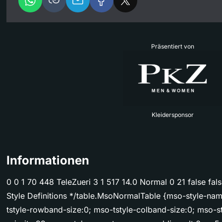
Präsentiert von
Kleidersponsor
Informationen
0 0 1 70 448 TeleZueri 3 1 517 14.0 Normal 0 21 false f
Style Definitions */table.MsoNormalTable {mso-style-na
tstyle-rowband-size:0; mso-tstyle-colband-size:0; mso-s