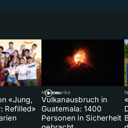
Mittelamerika
N
1 Min
on «Jung,
Vulkanausbruch in
«
: Refilled»
Guatemala: 1400
arien
Personen in Sicherheit
gebracht