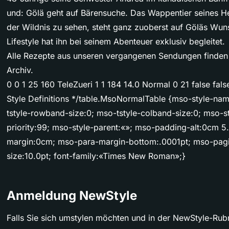
und: Gölä geht auf Bärensuche. Das Wappentier seines H
der Wildnis zu sehen, steht ganz zuoberst auf Göläs Wuns
Lifestyle hat ihn bei seinem Abenteuer exklusiv begleitet.
Alle Rezepte aus unseren vergangenen Sendungen finden
Archiv.
0 0 1 25 160 TeleZueri 1 1 184 14.0 Normal 0 21 false fa
Style Definitions */table.MsoNormalTable {mso-style-na
tstyle-rowband-size:0; mso-tstyle-colband-size:0; mso-s
priority:99; mso-style-parent:«»; mso-padding-alt:0cm 
margin:0cm; mso-para-margin-bottom:.0001pt; mso-pagi
size:10.0pt; font-family:«Times New Roman»;}
Anmeldung NewStyle
Falls Sie sich umstylen möchten und in der NewStyle-Ru