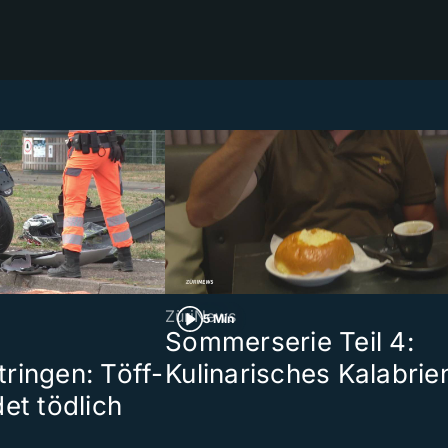
ZüriNews
5 Min
Sommerserie Teil 4:
ringen: Töff-
Kulinarisches Kalabrie
et tödlich