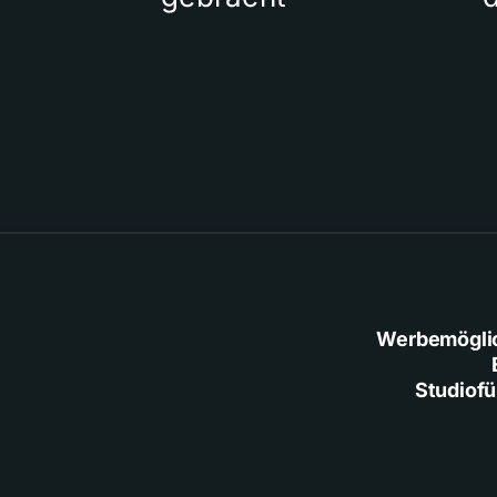
Werbemögli
Studiof