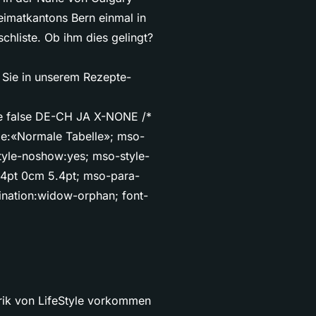
eimatkantons Bern einmal in
chliste. Ob ihm dies gelingt?
 Sie in unserem Rezepte-
lse false DE-CH JA X-NONE /*
me:«Normale Tabelle»; mso-
tyle-noshow:yes; mso-style-
5.4pt 0cm 5.4pt; mso-para-
nation:widow-orphan; font-
brik von LifeStyle vorkommen