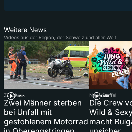
Weitere News
Videos aus der Region, der Schweiz und aller Welt
Zürich
Neue Staffel
2 Min
1 Min
Zwei Männer sterben
Die Crew v
bei Unfall mit
Wild & Sexy
gestohlenem Motorrad
macht Bulg
in Oberengstringen
unsicher