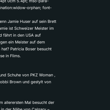
5.4pt 0cm 5.4pt; mso-para-
nation:widow-orphan; font-
 Wenn Jamie Huser auf sein Brett
amie ist Schweizer Meister im
 fährt in den USA auf
gen ein Meister auf dem
hat? Patricia Boser besucht
e in Flims.
er und Schuhe von PKZ Woman ,
Bobbi Brown und gestylt von
m allerersten Mal besucht der
 in der Nähe von Calgary –