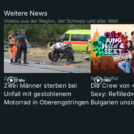
Weitere News
Videos aus der Region, der Schweiz und aller Welt
Zürich
Neue Staffel
2 Min
1 Min
Zwei Männer sterben bei
Die Crew von 
Unfall mit gestohlenem
Sexy: Refilled
Motorrad in Oberengstringen
Bulgarien unsi