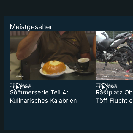
Meistgesehen
ZüriNews
ZüriNews
5 Min
2 Min
Sommerserie Teil 4:
Rastplatz Ob
Kulinarisches Kalabrien
Töff-Flucht e