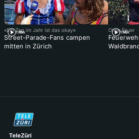
«Ein Tag im Jahr ist das okay»
Ohne Feuer
1 Min
1 Min
Street-Parade-Fans campen
Feuerwehr 
mitten in Zürich
Waldbrand
TeleZüri