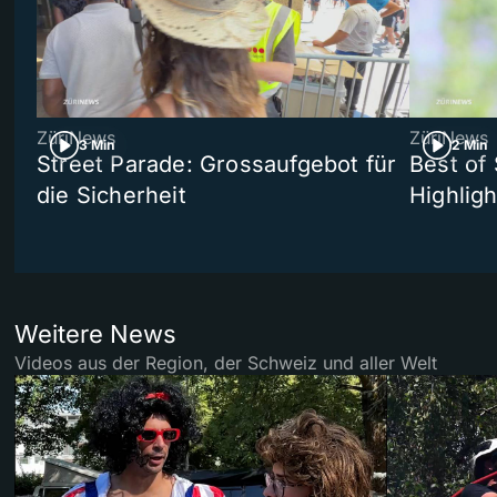
ZüriNews
ZüriNews
3 Min
2 Min
Street Parade: Grossaufgebot für
Best of 
die Sicherheit
Highligh
Weitere News
Videos aus der Region, der Schweiz und aller Welt