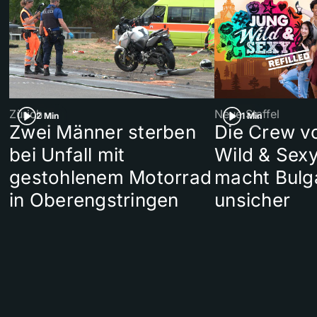
Zürich
Neue Staffel
2 Min
1 Min
Zwei Männer sterben
Die Crew v
bei Unfall mit
Wild & Sexy
gestohlenem Motorrad
macht Bulg
in Oberengstringen
unsicher