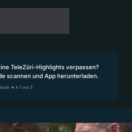
eine TeleZüri-Highlights verpassen?
de scannen und App herunterladen.
roid: ★ 4.7 von 5