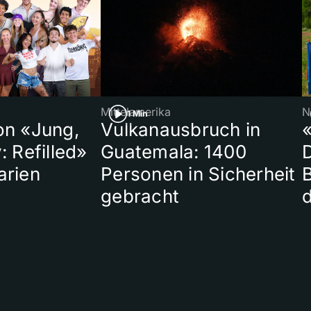
Mittelamerika
N
1 Min
on «Jung,
Vulkanausbruch in
«
: Refilled»
Guatemala: 1400
arien
Personen in Sicherheit
gebracht