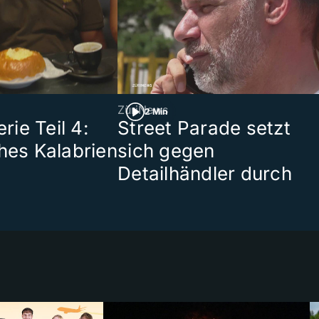
ZüriNews
2 Min
ie Teil 4:
Street Parade setzt
ches Kalabrien
sich gegen
Detailhändler durch