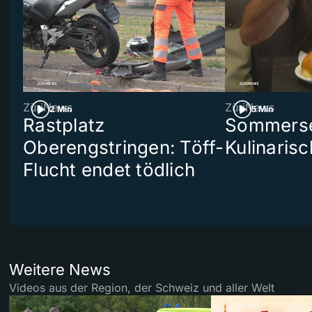
ZüriNews
ZüriNews
2 Min
5 Min
Rastplatz
Sommerser
Oberengstringen: Töff-
Kulinaris
Flucht endet tödlich
Weitere News
Videos aus der Region, der Schweiz und aller Welt