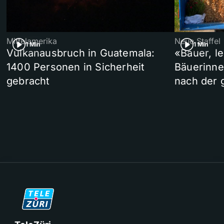
Mittelamerika
Neue Staffel
1 Min
1 Min
Vulkanausbruch in Guatemala:
«Bauer, l
1400 Personen in Sicherheit
Bäuerinne
gebracht
nach der 