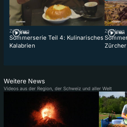
ZüriNews
ZüriNews
5 Min
4 Min
Sommerserie Teil 4: Kulinarisches
Sommer-
Kalabrien
Zürcher
Weitere News
Videos aus der Region, der Schweiz und aller Welt