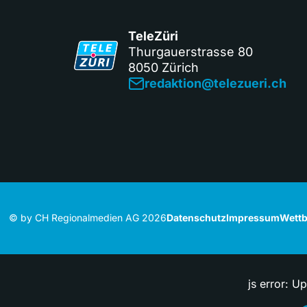
TeleZüri
Thurgauerstrasse 80
8050 Zürich
redaktion@telezueri.ch
© by CH Regionalmedien AG 2026
Datenschutz
Impressum
Wettb
js error: U