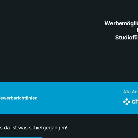
Werbemögli
Studiof
Alle A
ewerbsrichtlinien
ps da ist was schiefgegangen!