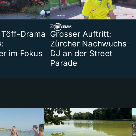
ZüriNews
3 Min
 Töff-Drama
Grosser Auftritt:
:
Zürcher Nachwuchs-
er im Fokus
DJ an der Street
Parade