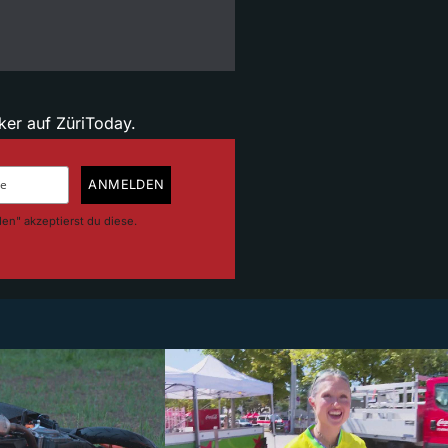
ker auf ZüriToday.
den" akzeptierst du diese.