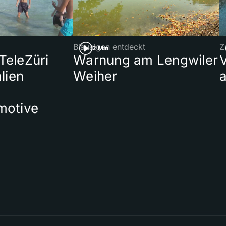
Blaualgen entdeckt
Z
2 Min
 TeleZüri
Warnung am Lengwiler
lien
Weiher
a
motive