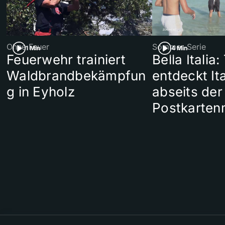
Ohne Feuer
Sommer-Serie
1 Min
4 Min
Feuerwehr trainiert
Bella Italia:
Waldbrandbekämpfun
entdeckt Ita
g in Eyholz
abseits der
Postkarten