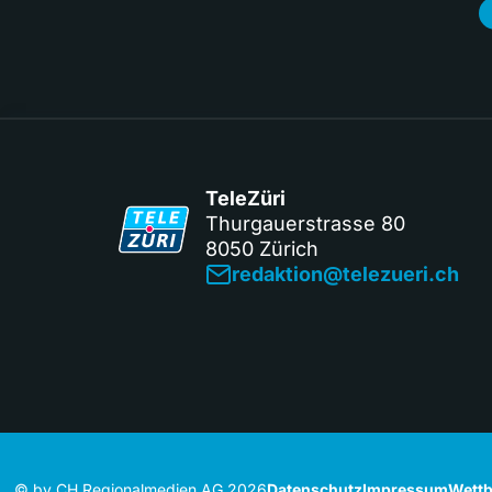
TeleZüri
Thurgauerstrasse 80
8050 Zürich
redaktion@telezueri.ch
© by CH Regionalmedien AG 2026
Datenschutz
Impressum
Wettb