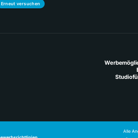
Erneut versuchen
Werbemögli
Studiof
Alle A
ewerbsrichtlinien