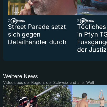
ZüriNews
ZüriNews
2 Min
2 Min
Street Parade setzt
Tödliches
sich gegen
in Pfyn TG
Detailhändler durch
Fussgäng
der Justiz
Weitere News
Videos aus der Region, der Schweiz und aller Welt