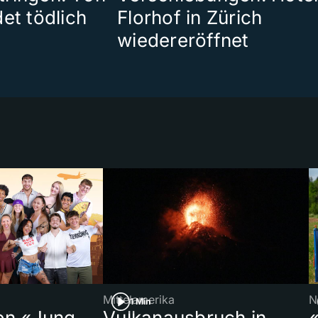
et tödlich
Florhof in Zürich
wiedereröffnet
Mittelamerika
N
1 Min
on «Jung,
Vulkanausbruch in
«