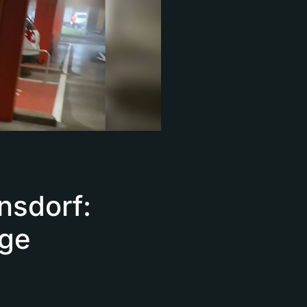
nsdorf:
age