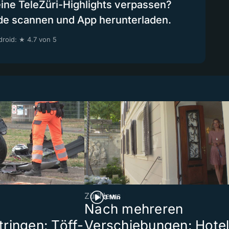
eine TeleZüri-Highlights verpassen?
de scannen und App herunterladen.
roid: ★ 4.7 von 5
ZüriNews
3 Min
Nach mehreren
ringen: Töff-
Verschiebungen: Hote