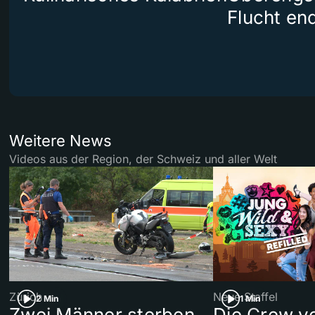
Flucht end
Weitere News
Videos aus der Region, der Schweiz und aller Welt
Zürich
Neue Staffel
2 Min
1 Min
Zwei Männer sterben
Die Crew v