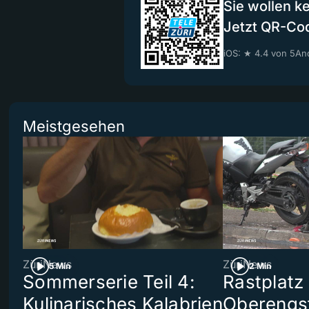
Sie wollen k
Jetzt QR-Co
iOS: ★ 4.4 von 5
And
Meistgesehen
ZüriNews
ZüriNews
5 Min
2 Min
Sommerserie Teil 4:
Rastplatz
Kulinarisches Kalabrien
Oberengst