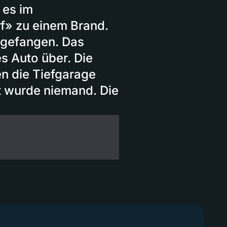
 es im
f» zu einem Brand.
r gefangen. Das
es Auto über. Die
n die Tiefgarage
zt wurde niemand. Die