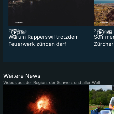
ZüriNews
ZüriNews
3 Min
4 Min
Warum Rapperswil trotzdem
Sommer-
Feuerwerk zünden darf
Zürcher
Weitere News
Videos aus der Region, der Schweiz und aller Welt