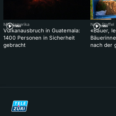
Mittelamerika
Neue Staffel
1 Min
1 Min
Vulkanausbruch in Guatemala:
«Bauer, l
1400 Personen in Sicherheit
Bäuerinne
gebracht
nach der 