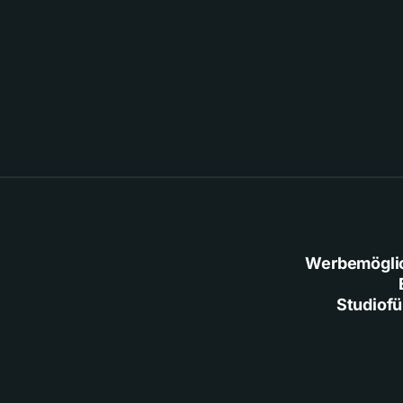
Werbemögli
Studiof