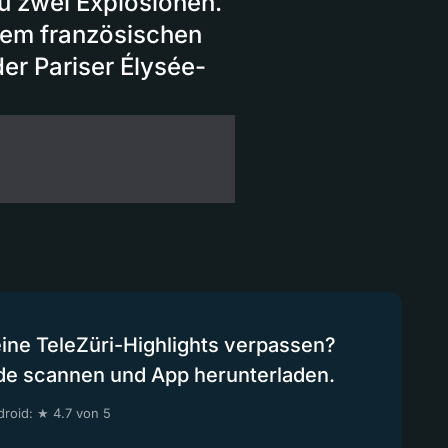
u zwei Explosionen.
Dem französischen
der Pariser Élysée-
eine TeleZüri-Highlights verpassen?
de scannen und App herunterladen.
roid: ★ 4.7 von 5