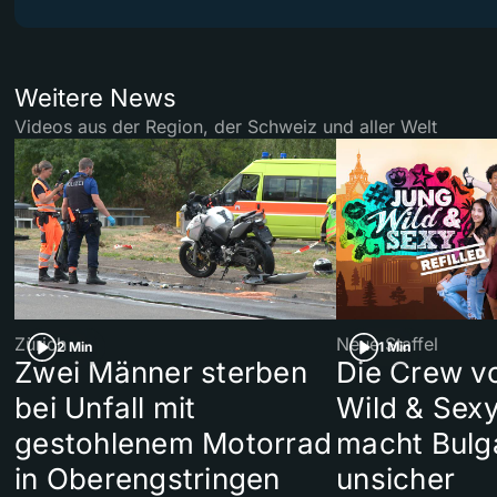
Weitere News
Videos aus der Region, der Schweiz und aller Welt
Zürich
Neue Staffel
2 Min
1 Min
Zwei Männer sterben
Die Crew v
bei Unfall mit
Wild & Sexy
gestohlenem Motorrad
macht Bulg
in Oberengstringen
unsicher