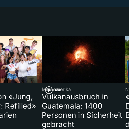
Mittelamerika
N
1 Min
on «Jung,
Vulkanausbruch in
«
: Refilled»
Guatemala: 1400
arien
Personen in Sicherheit
gebracht