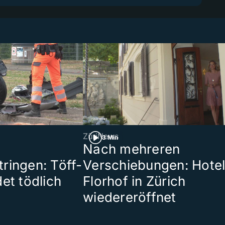
ZüriNews
3 Min
Nach mehreren
ringen: Töff-
Verschiebungen: Hote
et tödlich
Florhof in Zürich
wiedereröffnet