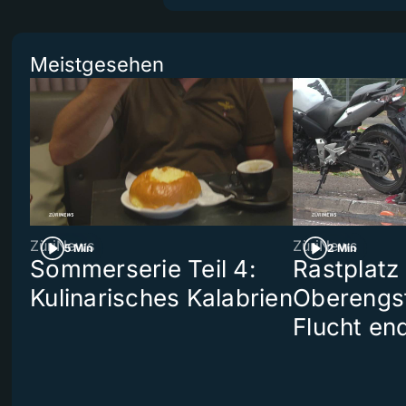
Meistgesehen
ZüriNews
ZüriNews
5 Min
2 Min
Sommerserie Teil 4:
Rastplatz
Kulinarisches Kalabrien
Oberengst
Flucht end