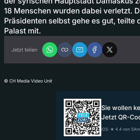
der syrischen Hauptstadt Damaskus z
18 Menschen wurden dabei verletzt. 
Präsidenten selbst gehe es gut, teilte 
Palast mit.
Jetzt teilen
©
CH Media Video Unit
Sie wollen k
Jetzt QR-Co
iOS: ★ 4.4 von 5
And