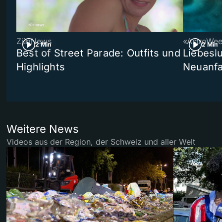
ZüriNews
«AstroWe
2 Min
2 Min
Best of Street Parade: Outfits und
Liebeslu
Highlights
Neuanf
Weitere News
Videos aus der Region, der Schweiz und aller Welt