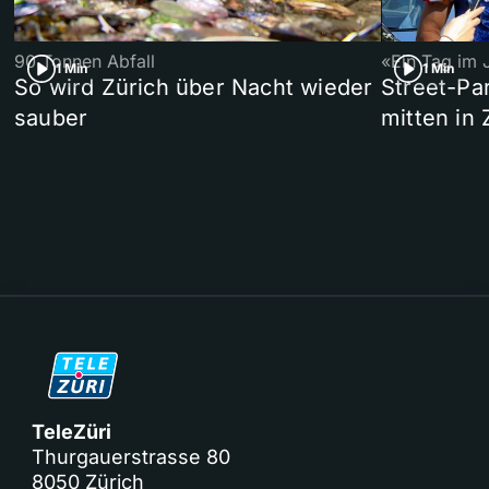
90 Tonnen Abfall
«Ein Tag im 
1 Min
1 Min
So wird Zürich über Nacht wieder
Street-P
sauber
mitten in 
TeleZüri
Thurgauerstrasse 80
8050 Zürich