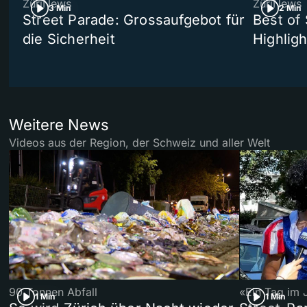
ZüriNews
ZüriNews
3 Min
2 Min
Street Parade: Grossaufgebot für
Best of 
die Sicherheit
Highligh
Weitere News
Videos aus der Region, der Schweiz und aller Welt
90 Tonnen Abfall
«Ein Tag im 
1 Min
1 Min