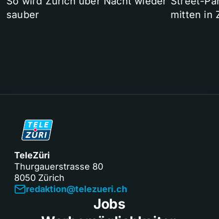
So wird Zürich über Nacht wieder
Street-P
sauber
mitten in 
TeleZüri
Thurgauerstrasse 80
8050 Zürich
redaktion@telezueri.ch
Jobs