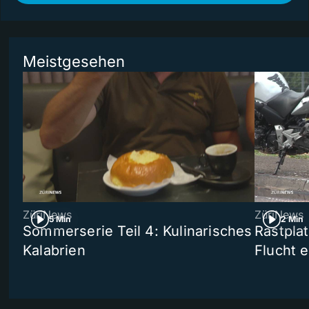
Meistgesehen
ZüriNews
ZüriNews
5 Min
2 Min
Sommerserie Teil 4: Kulinarisches
Rastpla
Kalabrien
Flucht e