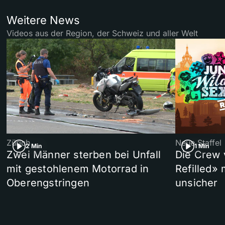
Weitere News
Videos aus der Region, der Schweiz und aller Welt
Zürich
Neue Staffel
2 Min
1 Min
Zwei Männer sterben bei Unfall
Die Crew 
mit gestohlenem Motorrad in
Refilled»
Oberengstringen
unsicher